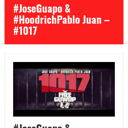
#JoseGuapo &
#HoodrichPablo Juan –
#1017
#JoseGuapo &